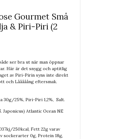
- Jose Gourmet Små
ja & Piri-Piri (2
t både ser bra ut när man öppnar
r. Här är det snygg och aptitlig
get av Piri-Pirin syns inte direkt
ott och Lååååång eftersmak.
ja 30g/25%, Piri-Piri 1,2%, Salt.
S. Japonicus) Atlantic Ocean NE
1037kj/250kcal, Fett 22g varav
av sockerarter 0g, Protein 18g,