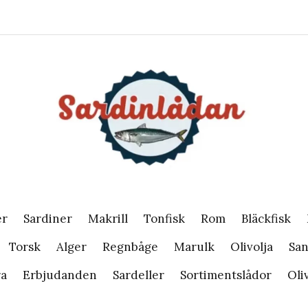
er
Sardiner
Makrill
Tonfisk
Rom
Bläckfisk
Torsk
Alger
Regnbåge
Marulk
Olivolja
San
ra
Erbjudanden
Sardeller
Sortimentslådor
Oli