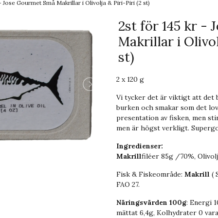
 - Jose Gourmet Små Makrillar i Olivolja & Piri-Piri (2 st)
2st för 145 kr 
Makrillar i Olivol
st)
2 x 120 g
Vi tycker det är viktigt att de
burken och smakar som det lova
presentation av fisken, men stin
men är högst verkligt. Superg
Ingredienser:
Makrill
filéer 85g /70%, Olivol
Fisk & Fiskeområde:
Makrill
( 
FAO 27.
Näringsvärden 100g
: Energi 
mättat 6,4g, Kolhydrater 0 var