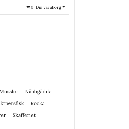
0
Din varukorg
Musslor
Näbbgädda
ktpersfisk
Rocka
ver
Skafferiet