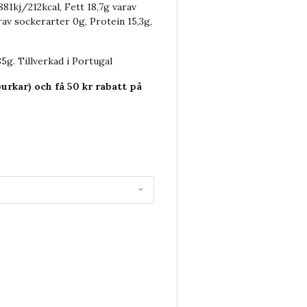
881kj/212kcal, Fett 18,7g varav
av sockerarter 0g, Protein 15,3g,
5g. Tillverkad i Portugal
 burkar) och få 50 kr rabatt på