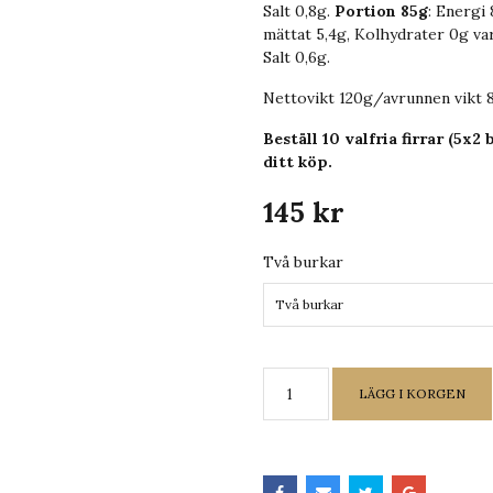
Salt 0,8g.
Portion 85g
: Energi 
mättat 5,4g, Kolhydrater 0g var
Salt 0,6g.
Nettovikt 120g/avrunnen vikt 8
Beställ 10 valfria firrar (5x2
ditt köp.
145 kr
Två burkar
Två burkar
LÄGG I KORGEN