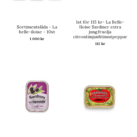
1st för 115 kr- La Belle-
Sortimentslåda - La
Iloise Sardiner extra
belle-iloise - 10st
jungfruolja
citrontimjan&timutpeppar
1 000 kr
115 kr