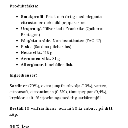
Produktfakta:
Smakprofil:
Frisk och örtig med eleganta
citrustoner och mild peppararom.
Ursprung:
Tillverkad i Frankrike (Quiberon,
Bretagne)
Fångstområde:
Nordostatlanten (FAO 27)
Fisk
:
(Sardina pilchardus),
Nettovikt:
115 g
Avrunnen vikt:
81 g
Allergener:
Innehåller
fisk
.
Ingredienser:
Sardiner
(70%), extra jungfruolivolja (20%), vatten,
citronsaft, citrontimjan (0,5%), timutpeppar (0,4%),
kryddor, salt, förtjockningsmedel: guarkärnmjöl.
Beställ 10 valfria firrar och få 50 kr rabatt på ditt
köp.
115 kr