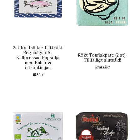
2st för 158 kr- Lättrökt
Regnbågsfilé i
Rökt Tonfiskpaté (2 st),
Kallpressad Rapsolja
Tillfälligt slutsåld!
med Enbär &
citrontimjan
Slutsåld
158 kr