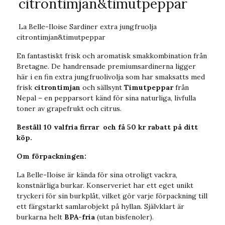
citrontimjan&timutpeppar
La Belle-Iloise Sardiner extra jungfruolja
citrontimjan&timutpeppar
En fantastiskt frisk och aromatisk smakkombination från
Bretagne. De handrensade premiumsardinerna ligger
här i en fin extra jungfruolivolja som har smaksatts med
frisk
citrontimjan
och sällsynt
Timutpeppar
från
Nepal – en pepparsort känd för sina naturliga, livfulla
toner av grapefrukt och citrus.
Beställ 10 valfria firrar och få 50 kr rabatt på ditt
köp.
Om förpackningen:
La Belle-Iloise är kända för sina otroligt vackra,
konstnärliga burkar. Konserveriet har ett eget unikt
tryckeri för sin burkplåt, vilket gör varje förpackning till
ett färgstarkt samlarobjekt på hyllan. Självklart är
burkarna helt
BPA-fria
(utan bisfenoler).