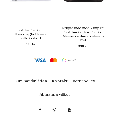
Erbjudande med kampanj
2st för 120kr -
-12st burkar för 390 kr -
Havsspaghetti med
Manna sardiner i olivolja
Vitlöksskott
12st
120 kr
390 kr
Om Sardinlådan
Kontakt
Returpolicy
Allmänna villkor