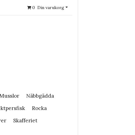
0
Din varukorg
Musslor
Näbbgädda
ktpersfisk
Rocka
ver
Skafferiet