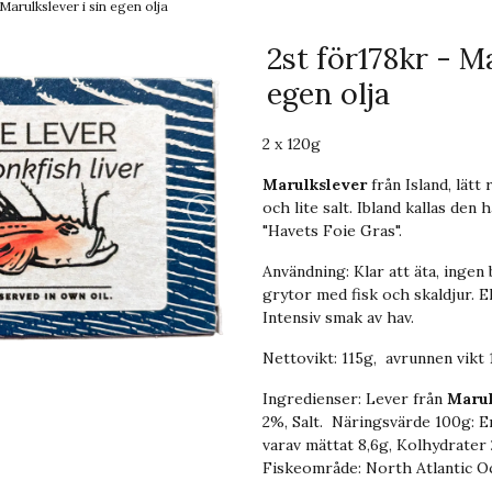
 Marulkslever i sin egen olja
2st för178kr - Ma
egen olja
2 x 120g
Marulkslever
från Island, lätt
och lite salt. Ibland kallas den
"Havets Foie Gras".
Användning: Klar att äta, ingen
grytor med fisk och skaldjur. El
Intensiv smak av hav.
Nettovikt: 115g, avrunnen vikt 
Ingredienser: Lever från
Maru
2%, Salt. Näringsvärde 100g: E
varav mättat 8,6g, Kolhydrater 2
Fiskeområde: North Atlantic O