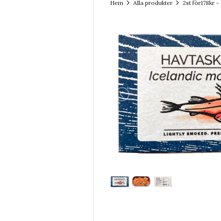
Hem
Alla produkter
2st för178kr -