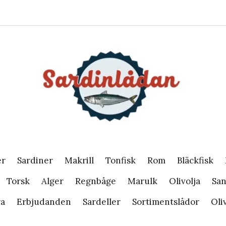
er
Sardiner
Makrill
Tonfisk
Rom
Bläckfisk
Torsk
Alger
Regnbåge
Marulk
Olivolja
San
ra
Erbjudanden
Sardeller
Sortimentslådor
Oli