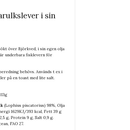
rulkslever i sin
 rökt över Björkved, i sin egen olja
 här underbara fisklevern för
 beredning behövs. Används t ex i
ler på en toast med lite salt.
113g
lk
(Lophius piscatorius) 98%, Olja
nergi 1629KJ/393 kcal, Fett 39 g
,5 g, Protein 9 g, Salt 0,9 g.
cean, FAO 27.