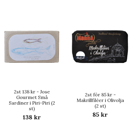
2st 138 kr - Jose
2st för 85 kr -
Gourmet Små
Makrillfiléer i Olivolja
Sardiner i Piri-Piri (2
(2 st)
st)
85 kr
138 kr