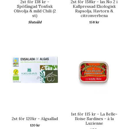
2st för 138 kr -
2st för 158kr - lax No 2 i
Spöfångad Tonfisk
Kallpressad Ekologisk
Olivolja & mild Chili (2
Rapsolja, Havtorn &
st)
citronverbena
Slutsåld
158 kr
1st för 115 kr - La Belle-
2st för 120kr - Algsallad
Iloise Sardines - à la
Luzienne
120 kr